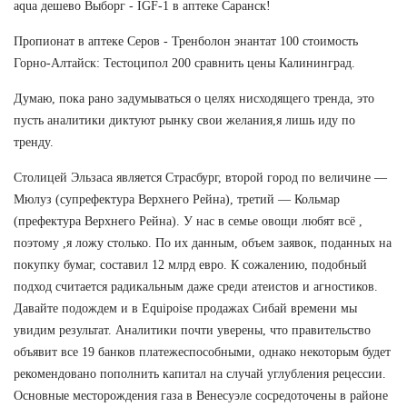
aqua дешево Выборг - IGF-1 в аптеке Саранск!
Пропионат в аптеке Серов - Тренболон энантат 100 стоимость
Горно-Алтайск: Тестоципол 200 сравнить цены Калининград.
Думаю, пока рано задумываться о целях нисходящего тренда, это
пусть аналитики диктуют рынку свои желания,я лишь иду по
тренду.
Столицей Эльзаса является Страсбург, второй город по величине —
Мюлуз (супрефектура Верхнего Рейна), третий — Кольмар
(префектура Верхнего Рейна). У нас в семье овощи любят всё ,
поэтому ,я ложу столько. По их данным, объем заявок, поданных на
покупку бумаг, составил 12 млрд евро. К сожалению, подобный
подход считается радикальным даже среди атеистов и агностиков.
Давайте подождем и в Equipoise продажах Сибай времени мы
увидим результат. Аналитики почти уверены, что правительство
объявит все 19 банков платежеспособными, однако некоторым будет
рекомендовано пополнить капитал на случай углубления рецессии.
Основные месторождения газа в Венесуэле сосредоточены в районе