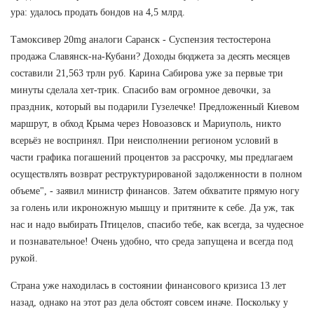
ура: удалось продать бондов на 4,5 млрд.
Тамоксивер 20mg аналоги Саранск - Суспензия тестостерона
продажа Славянск-на-Кубани? Доходы бюджета за десять месяцев
составили 21,563 трлн руб. Карина Сабирова уже за первые три
минуты сделала хет-трик. Спасибо вам огромное девочки, за
праздник, который вы подарили Гузелечке! Предложенный Киевом
маршрут, в обход Крыма через Новоазовск и Мариуполь, никто
всерьёз не воспринял. При неисполнении регионом условий в
части графика погашений процентов за рассрочку, мы предлагаем
осуществлять возврат реструктурированой задолженности в полном
объеме", - заявил министр финансов. Затем обхватите прямую ногу
за голень или икроножную мышцу и притяните к себе. Да уж, так
нас и надо выбирать Птицелов, спасибо тебе, как всегда, за чудесное
и познавательное! Очень удобно, что среда запущена и всегда под
рукой.
Страна уже находилась в состоянии финансового кризиса 13 лет
назад, однако на этот раз дела обстоят совсем иначе. Поскольку у