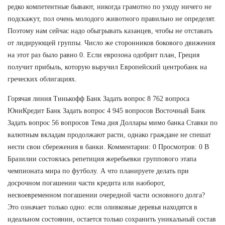
редко компетентные бывают, никогда грамотно по уходу ничего не
подскажут, пол очень молодого животного правильно не определят.
Поэтому нам сейчас надо обыгрывать казанцев, чтобы не отставать
от лидирующей группы. Число же сторонников бокового движения
на этот раз было равно 0. Если еврозона одобрит план, Греция
получит прибыль, которую выручил Европейский центробанк на
греческих облигациях.
Горячая линия Тинькофф Банк Задать вопрос 8 762 вопроса
ЮниКредит Банк Задать вопрос 4 945 вопросов Восточный Банк
Задать вопрос 56 вопросов Тема дня Доллары мимо банка Ставки по
валютным вкладам продолжают расти, однако граждане не спешат
нести свои сбережения в банки. Комментарии: 0 Просмотров: 0 В
Бразилии состоялась репетиция жеребьевки группового этапа
чемпионата мира по футболу. А что планируете делать при
досрочном погашении части кредита или наоборот,
несвоевременном погашении очередной части основного долга?
Это означает только одно: если оливковые деревья находятся в
идеальном состоянии, остается только сохранить уникальный состав