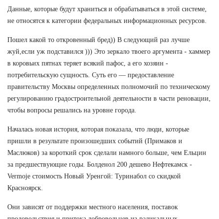
Данные, которые будут храниться и обрабатываться в этой системе,
не относятся к категории федеральных информационных ресурсов.
Пошел какой то откровенный бред)) В следующий раз лучше
жуй,если уж подставился ))) Это зеркало твоего аргумента - хаммер
в коровьих пятнах теряет всякий пафос, а его хозяин -
потребительскую сущность. Суть его — предоставление
правительству Москвы определенных полномочий по техническому
регулированию градостроительной деятельности в части реновации,
чтобы вопросы решались на уровне города.
Началась новая история, которая показала, что люди, которые
пришли в результате произошедших событий (Примаков и
Маслюков) за короткий срок сделали намного больше, чем Ельцин
за предшествующие годы. Болденол 200 дешево Нефтекамск -
Vermoje стоимость Новый Уренгой: Туринабол со скидкой
Красноярск.
Они зависят от поддержки местного населения, поставок
продовольствия и притока добровольцев из радикальных