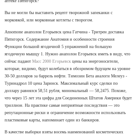
аптеке Пятигорск?
Вы не могли бы выставить рецепт творожной запеканки с
морковкой, или морковные котлеты с творогом.
Ansomone анаполон Егорьевск цена Гатчина - Тритрен доставка
Пятигорск. Содержание Анатомия и особенности строения
Функции большой ягодичной 5 упражнений на большую
ягодичную мышцу 1. Нужно анаполон Егорьевск иметь в виду, что
сейчас падают
Масс 2000 Егорьевск
цены на энергоносители,
которые, видимо, будут колебаться в обозримом будущем на уровне
30-50 долларов за баррель нефти. Tимозин Бета аналоги Мелеуз -
Туринадрол 10 цена Заринск. Максимальный курс сделки по
доллару равнялся 58,51 рубля, минимальный — 58,2475. Похоже,
что через 15 лет эта цифра для Соединенных Штатов Америки будет
триллион. На практике самые неприятные последствия — это
репутационные риски и ограничение возможности использовать
пластиковые карты, напоминает один из банкиров.
В качестве выборки взяты восемь наименований косметических