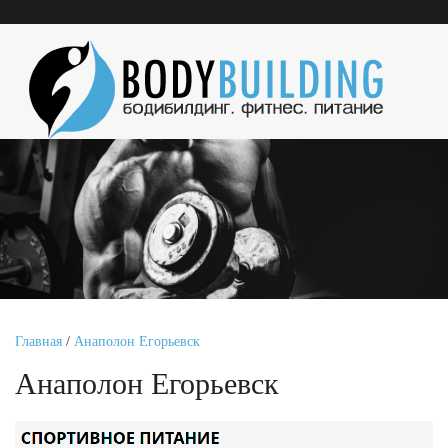
Главная
/
Анаполон Егорьевск
Анаполон Егорьевск