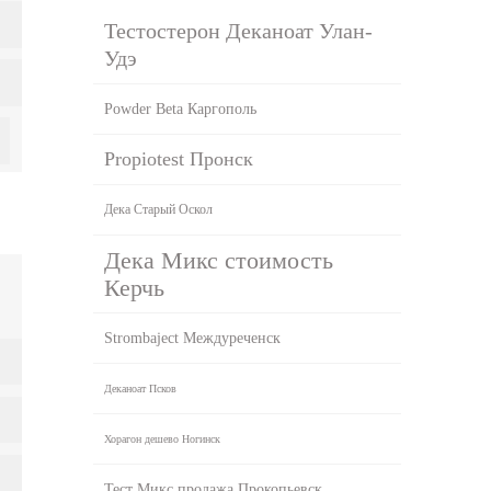
Тестостерон Деканоат Улан-
Удэ
Powder Beta Каргополь
Propiotest Пронск
Дека Старый Оскол
Дека Микс стоимость
Керчь
Strombaject Междуреченск
Деканоат Псков
Хорагон дешево Ногинск
Тест Микс продажа Прокопьевск